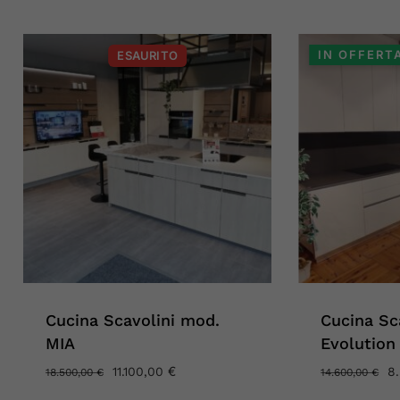
IN OFFERT
ESAURITO
Cucina Scavolini mod.
Cucina Sc
MIA
Evolution
IL
€
IL
IL
11.100,00
8
18.500,00
€
14.600,00
€
PREZZO
PREZZO
P