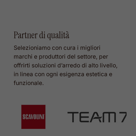
ORIGINALE
ATTUALE
O
ERA:
È:
E
18.500,00 €.
11.100,00 €.
14
Partner di qualità
Selezioniamo con cura i migliori
marchi e produttori del settore, per
offrirti soluzioni d’arredo di alto livello,
in linea con ogni esigenza estetica e
funzionale.