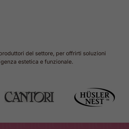
ERA:
È:
6.912,00 €.
3.800,
produttori
del
settore,
per
offrirti
soluzioni
igenza
estetica
e
funzionale.