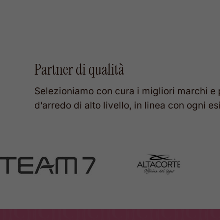
ERA:
È:
5.400,00 €.
3.240,00 €.
Partner
di
qualità
Selezioniamo
con
cura
i
migliori
marchi
e
d’arredo
di
alto
livello,
in
linea
con
ogni
es