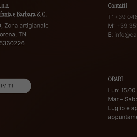
.n.c.
Contatti
efania e Barbara & C.
T:
+39 04
, Zona artigianale
M:
+39 35
orona, TN
E:
info@car
105360226
ORARI
Lun: 15.00
Mar – Sab:
Luglio e a
appuntam