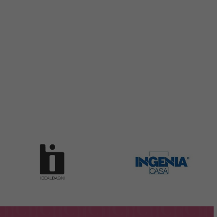
ERA:
È:
00 €.
3.174,00 €.
2.063,00 €.