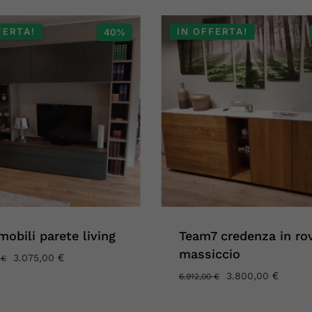
FERTA!
IN OFFERTA!
40%
obili parete living
Team7 credenza in ro
massiccio
IL
€
IL
3.075,00
0
€
PREZZO
PREZZO
IL
€
IL
3.800,00
6.912,00
€
ORIGINALE
ATTUALE
PREZZO
PREZZ
ERA:
È:
ORIGINALE
ATTUA
5.124,00 €.
3.075,00 €.