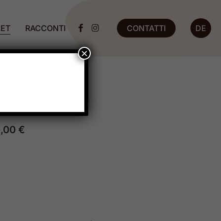
ET
RACCONTI
CONTATTI
DE
FACEBOOK
INSTAGRAM
×
sorio
5,00
€
IL
ZO
PREZZO
INALE
ATTUALE
È:
,00 €.
2.065,00 €.