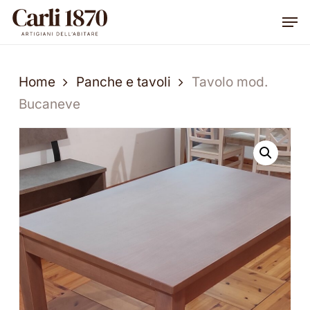
Skip
Men
to
main
content
Home
Panche e tavoli
Tavolo mod.
Bucaneve