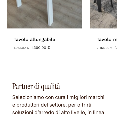
Tavolo allungabile
Tavolo 
IL
€
IL
I
1.360,00
1
1.943,00
€
2.455,00
€
PREZZO
PREZZO
ORIGINALE
ATTUALE
O
ERA:
È:
E
1.943,00 €.
1.360,00 €.
2
Partner di qualità
Selezioniamo con cura i migliori marchi
e produttori del settore, per offrirti
soluzioni d’arredo di alto livello, in linea