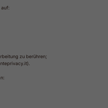
 auf:
arbeitung zu berühren;
teprivacy.it
).
n: