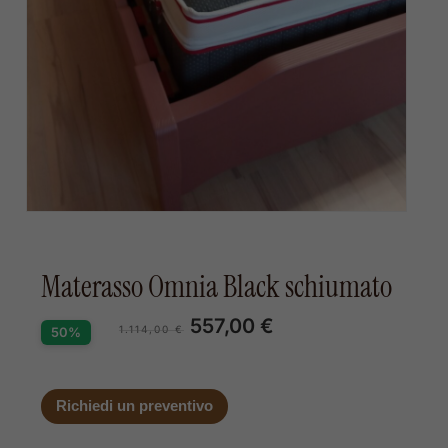
Materasso Omnia Black schiumato
557,00
€
IL
IL
1.114,00
€
50%
PREZZO
PREZZO
ORIGINALE
ATTUALE
ERA:
È:
1.114,00 €.
557,00 €.
Richiedi un preventivo