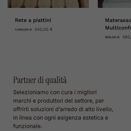
Rete a piattini
Materass
Multiconf
IL
€
IL
542,00
1.084,00
€
PREZZO
PREZZO
IL
580
892,00
€
ORIGINALE
ATTUALE
PRE
ERA:
È:
ORI
1.084,00 €.
542,00 €.
ERA
892
Partner di qualità
Selezioniamo con cura i migliori
marchi e produttori del settore, per
offrirti soluzioni d’arredo di alto livello,
in linea con ogni esigenza estetica e
funzionale.