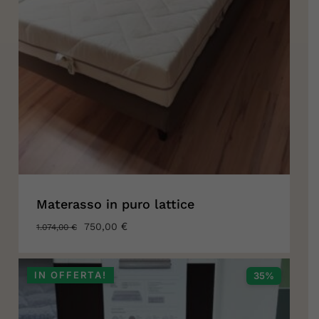
Materasso in puro lattice
IL
€
IL
750,00
1.074,00
€
PREZZO
PREZZO
ORIGINALE
ATTUALE
ERA:
È:
IN OFFERTA!
35%
1.074,00 €.
750,00 €.