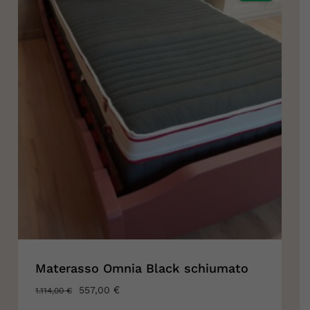
Materasso Omnia Black schiumato
IL
€
IL
557,00
1.114,00
€
PREZZO
PREZZO