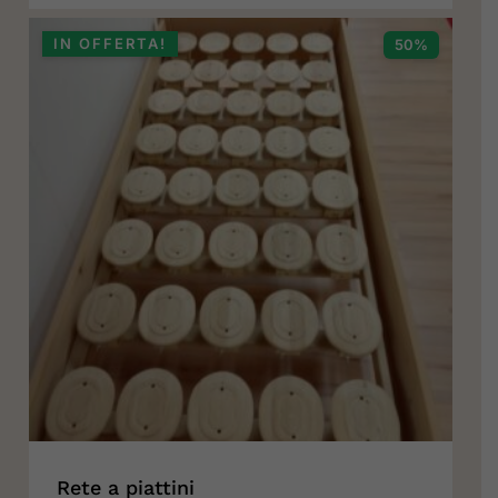
ORIGINALE
ATTUALE
ERA:
È:
IN OFFERTA!
50%
1.114,00 €.
557,00 €.
Rete a piattini