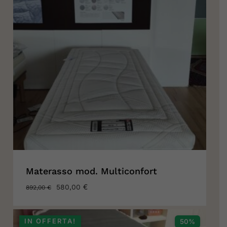
Materasso mod. Multiconfort
IL
€
IL
580,00
892,00
€
PREZZO
PREZZO
ORIGINALE
ATTUALE
ERA:
È:
IN OFFERTA!
50%
892,00 €.
580,00 €.