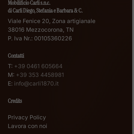
Mobilificio Carli s.n.c.
di Carli Diego, Stefania e Barbara & C.
Viale Fenice 20, Zona artigianale
38016 Mezzocorona, TN
P. Iva Nr.: 00105360226
Contatti
T:
+39 0461 605664
M:
+39 353 4458981
E:
info@carli1870.it
Credits
Privacy Policy
Lavora con noi