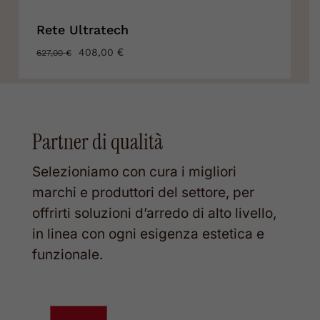
Rete Ultratech
IL
€
IL
408,00
627,00
€
PREZZO
PREZZO
ORIGINALE
ATTUALE
ERA:
È:
627,00 €.
408,00 €.
Partner di qualità
Selezioniamo con cura i migliori
marchi e produttori del settore, per
offrirti soluzioni d’arredo di alto livello,
in linea con ogni esigenza estetica e
funzionale.