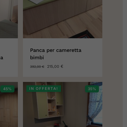
Panca per cameretta
na
bimbi
IL
€
IL
215,00
392,00
€
O
PREZZO
PREZZO
LE
ORIGINALE
ATTUALE
ERA:
È:
0 €.
392,00 €.
215,00 €.
IN OFFERTA!
45%
35%