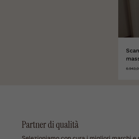
Scan
mass
6.943,
Partner
di
qualità
Selezioniamo
con
cura
i
migliori
marchi
e