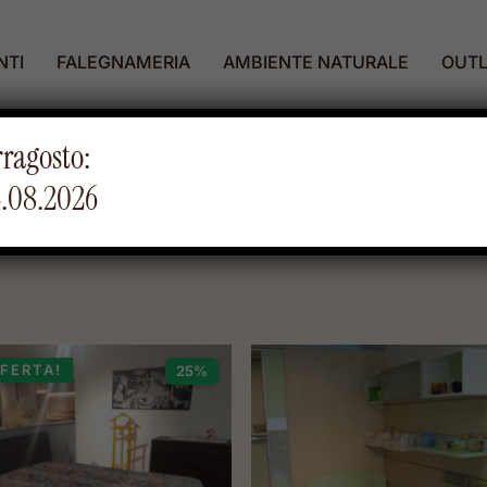
NTI
FALEGNAMERIA
AMBIENTE NATURALE
OUTL
rragosto:
4.08.2026
FFERTA!
25%