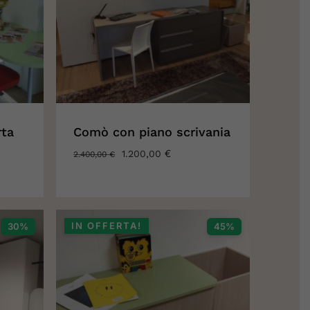
rta
Comò con piano scrivania
IL
€
IL
1.200,00
2.400,00
€
PREZZO
PREZZO
ORIGINALE
ATTUALE
ERA:
È:
2.400,00 €.
1.200,00 €.
IN OFFERTA!
30%
45%