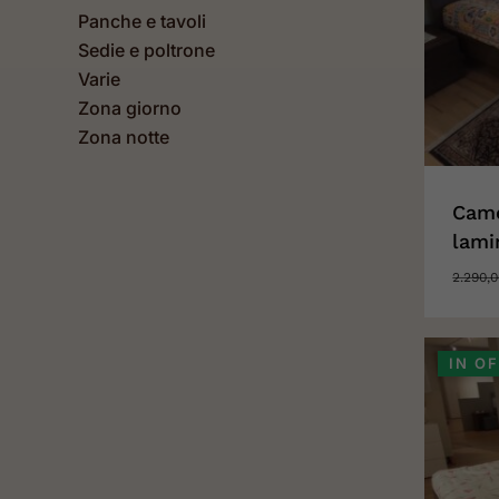
Panche e tavoli
Sedie e poltrone
Varie
Zona giorno
Zona notte
Came
lami
2.290,
IN O