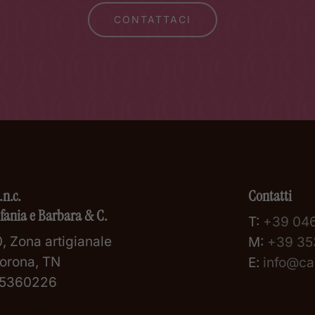
CONTATTACI
.n.c.
Contatti
efania e Barbara & C.
T:
+39 04
, Zona artigianale
M:
+39 35
orona, TN
E:
info@car
105360226