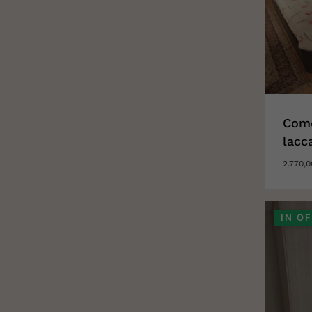
Comò
lacc
2.770,
IN O