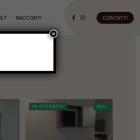
ET
RACCONTI
CONTATTI
FACEBOOK
INSTAGRAM
×
IN OFFERTA!
50%