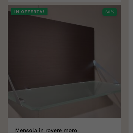
ORIGINALE
ATTUALE
ERA:
È:
IN OFFERTA!
60%
1.575,00 €.
630,00 €.
Mensola in rovere moro