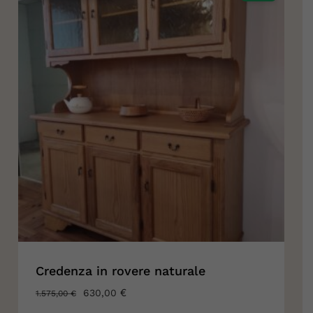
Credenza in rovere naturale
IL
€
IL
630,00
1.575,00
€
PREZZO
PREZZO