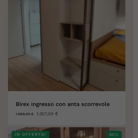
Birex ingresso con anta scorrevole
IL
€
IL
1.307,00
1.868,00
€
PREZZO
PREZZO
ORIGINALE
ATTUALE
ERA:
È:
IN OFFERTA!
60%
1.868,00 €.
1.307,00 €.