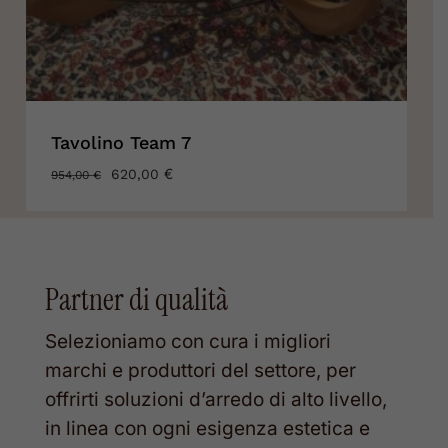
Tavolino Team 7
IL
€
IL
620,00
954,00
€
PREZZO
PREZZO
ORIGINALE
ATTUALE
ERA:
È:
954,00 €.
620,00 €.
Partner di qualità
Selezioniamo con cura i migliori
marchi e produttori del settore, per
offrirti soluzioni d’arredo di alto livello,
in linea con ogni esigenza estetica e