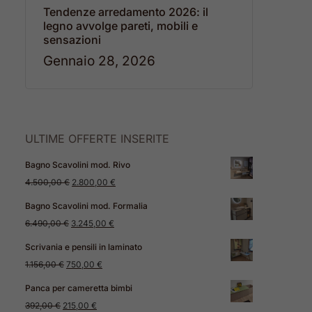
Tendenze arredamento 2026: il
legno avvolge pareti, mobili e
sensazioni
Gennaio 28, 2026
ULTIME OFFERTE INSERITE
Bagno Scavolini mod. Rivo
Il
Il
4.500,00
€
2.800,00
€
prezzo
prezzo
Bagno Scavolini mod. Formalia
originale
attuale
Il
Il
6.490,00
€
3.245,00
€
era:
è:
prezzo
prezzo
Scrivania e pensili in laminato
4.500,00 €.
2.800,00 €.
originale
attuale
Il
Il
1.156,00
€
750,00
€
era:
è:
prezzo
prezzo
Panca per cameretta bimbi
6.490,00 €.
3.245,00 €.
originale
attuale
Il
Il
392,00
€
215,00
€