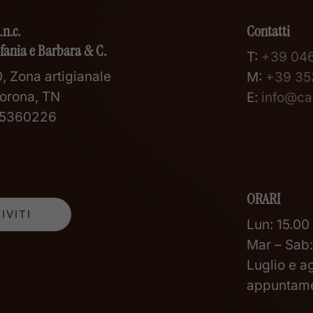
.n.c.
Contatti
efania e Barbara & C.
T:
+39 04
, Zona artigianale
M:
+39 35
orona, TN
E:
info@car
105360226
ORARI
Lun: 15.00
Mar – Sab:
Luglio e a
appuntam