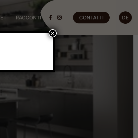
ET
RACCONTI
CONTATTI
DE
FACEBOOK
INSTAGRAM
×