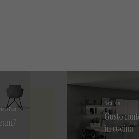
Next Post
vious Post
Gusto cont
 Team7
in cucina