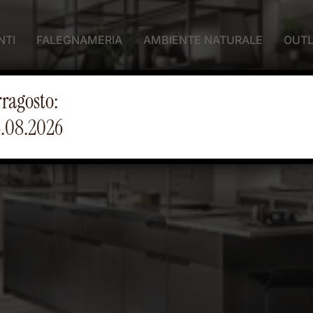
NTI
FALEGNAMERIA
AMBIENTE NATURALE
OUTL
rragosto:
4.08.2026