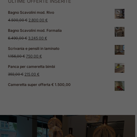
ULTIME OFFERTE INSERITE
Bagno Scavolini mod. Rivo
Il
Il
4.500,00
€
2.800,00
€
prezzo
prezzo
Bagno Scavolini mod. Formalia
originale
attuale
Il
Il
6.490,00
€
3.245,00
€
era:
è:
prezzo
prezzo
Scrivania e pensili in laminato
4.500,00 €.
2.800,00 €.
originale
attuale
Il
Il
1.156,00
€
750,00
€
era:
è:
prezzo
prezzo
Panca per cameretta bimbi
6.490,00 €.
3.245,00 €.
originale
attuale
Il
Il
392,00
€
215,00
€
era:
è:
prezzo
prezzo
Cameretta super offerta € 1.500,00
1.156,00 €.
750,00 €.
originale
attuale
era:
è:
392,00 €.
215,00 €.