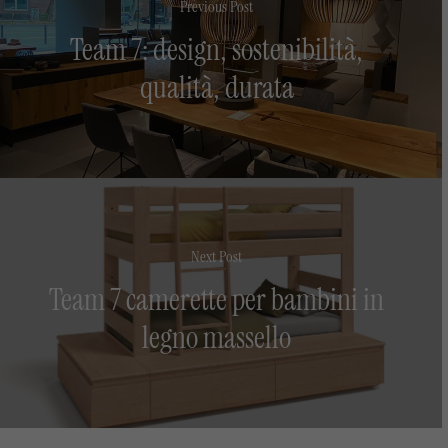
Previous Post
Team 7: design, sostenibilità,
qualità, durata
Next Post
Team 7 camerette per bambini in
legno massello