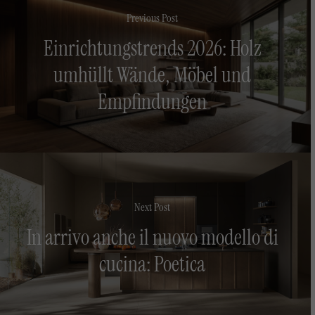
Previous Post
Einrichtungstrends 2026: Holz
umhüllt Wände, Möbel und
Empfindungen
Next Post
In arrivo anche il nuovo modello di
cucina: Poetica