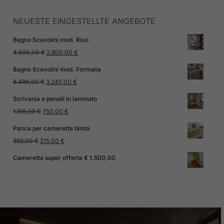
NEUESTE EINGESTELLTE ANGEBOTE
Bagno Scavolini mod. Rivo
Ursprünglicher
Aktueller
4.500,00
€
2.800,00
€
Preis
Preis
Bagno Scavolini mod. Formalia
war:
ist:
Ursprünglicher
Aktueller
6.490,00
€
3.245,00
€
4.500,00 €
2.800,00 €.
Preis
Preis
Scrivania e pensili in laminato
war:
ist:
Ursprünglicher
Aktueller
1.156,00
€
750,00
€
6.490,00 €
3.245,00 €.
Preis
Preis
Panca per cameretta bimbi
war:
ist:
Ursprünglicher
Aktueller
392,00
€
215,00
€
1.156,00 €
750,00 €.
Preis
Preis
Cameretta super offerta € 1.500,00
war:
ist:
392,00 €
215,00 €.