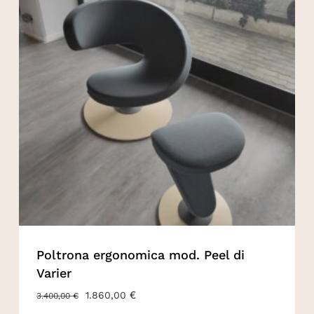
Poltrona ergonomica mod. Peel di
Varier
URSPRÜNGLICHER
€
AKTUELLER
1.860,00
3.400,00
€
PREIS
PREIS