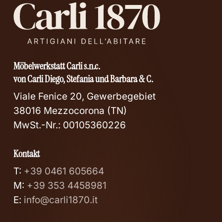
Möbelwerkstatt Carli s.n.c.
von Carli Diego, Stefania und Barbara & C.
Viale Fenice 20, Gewerbegebiet
38016 Mezzocorona (TN)
MwSt.-Nr.: 00105360226
Kontakt
T:
+39 0461 605664
M:
+39 353 4458981
E:
info@carli1870.it