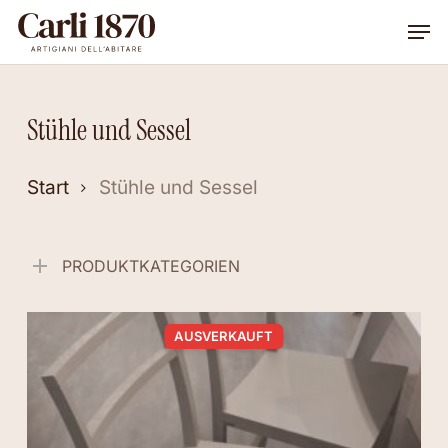
Skip
Men
to
main
content
Stühle und Sessel
Start
Stühle und Sessel
PRODUKTKATEGORIEN
AUSVERKAUFT