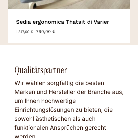
Sedia ergonomica Thatsit di Varier
URSPRÜNGLICHER
€
AKTUELLER
790,00
1.317,00
€
PREIS
PREIS
WAR:
IST:
1.317,00 €
790,00 €.
Qualitätspartner
Wir wählen sorgfältig die besten
Marken und Hersteller der Branche aus,
um Ihnen hochwertige
Einrichtungslösungen zu bieten, die
sowohl ästhetischen als auch
funktionalen Ansprüchen gerecht
werden.