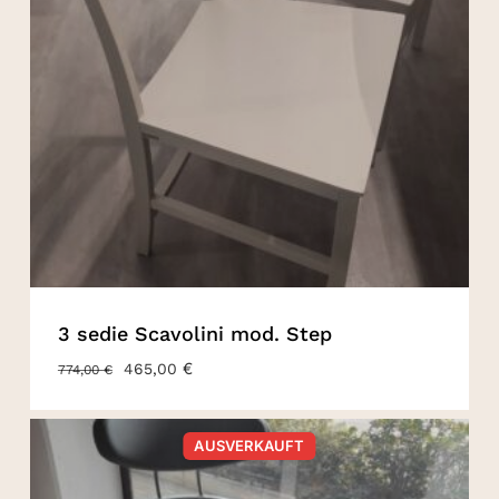
3 sedie Scavolini mod. Step
URSPRÜNGLICHER
€
AKTUELLER
465,00
774,00
€
PREIS
PREIS
WAR:
IST:
774,00 €
465,00 €.
AUSVERKAUFT