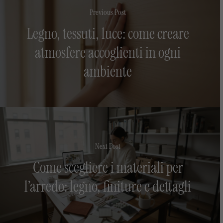
Previous Post
Legno, tessuti, luce: come creare
atmosfere accoglienti in ogni
ambiente
Next Post
Come scegliere i materiali per
l’arredo: legno, finiture e dettagli