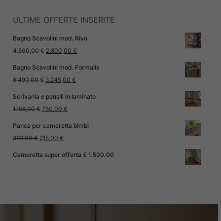
ULTIME OFFERTE INSERITE
Bagno Scavolini mod. Rivo
Il
Il
4.500,00
€
2.800,00
€
prezzo
prezzo
Bagno Scavolini mod. Formalia
originale
attuale
Il
Il
6.490,00
€
3.245,00
€
era:
è:
prezzo
prezzo
Scrivania e pensili in laminato
4.500,00 €.
2.800,00 €.
originale
attuale
Il
Il
1.156,00
€
750,00
€
era:
è:
prezzo
prezzo
Panca per cameretta bimbi
6.490,00 €.
3.245,00 €.
originale
attuale
Il
Il
392,00
€
215,00
€
era:
è:
prezzo
prezzo
Cameretta super offerta € 1.500,00
1.156,00 €.
750,00 €.
originale
attuale
era:
è:
392,00 €.
215,00 €.